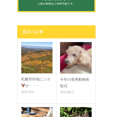
最近の記事
札幌市街地にシカ
今年の長寿動物表
が・・・
彰式
2024.10.9
2023.09.27