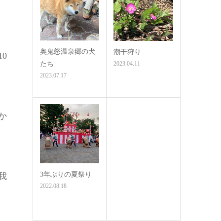
奥鬼怒温泉郷の犬
潮干狩り
0
たち
2023.04.11
2023.07.17
か
3年ぶりの夏祭り
我
2022.08.18