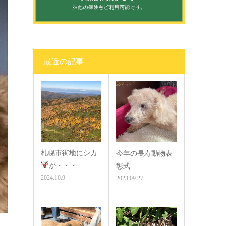
最近の記事
札幌市街地にシカ
今年の長寿動物表
が・・・
彰式
2024.10.9
2023.09.27